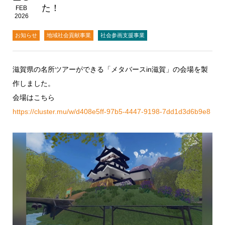
た！
FEB
2026
お知らせ
地域社会貢献事業
社会参画支援事業
滋賀県の名所ツアーができる「メタバースin滋賀」の会場を製
作しました。
会場はこちら
https://cluster.mu/w/d408e5ff-97b5-4447-9198-7dd1d3d6b9e8